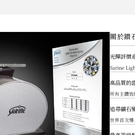
關於鑽
光輝評價系統 
Sarine
高品質的
所有主鑽皆
追尋礦石變
世界首次導