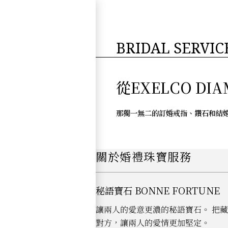
跳
至
主
BRIDAL SERVIC
要
內
容
從EXELCO D
那獨一無二的訂婚戒指、鑽石和結
關於婚禮珠寶服務
秘語寶石 BONNE FORTUNE
讓兩人的愛意更濃的秘語寶石。 把
對方，讓兩人的愛情更加堅定。