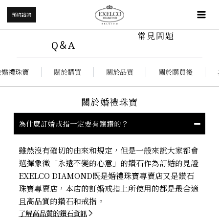
跳
Mai
預約諮詢
至
Me
主
常見問題
要
Q＆A
內
容
於婚禮珠寶
關於購買
關於品質
關於購買後
關於婚禮珠寶
為什麼訂婚戒指一定要有鑲鑽的？
雖然沒有確切的由來和規定，但是一般來說大家都會
選擇象徵「永遠不變的心意」的鑽石作為訂婚的見證
EXELCO DIAMOND既是婚禮珠寶專賣店又是鑽石
珠寶專賣店，本店的訂婚戒指上所使用的都是最合適
且高品質的鑽石和戒指。
了解高品質的鑽石資訊