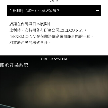
在比利時（海外）也有店鋪嗎？
店鋪在台灣與日本展開中
比利時・安特衛普有研磨公司EXELCO N.V. 。
※EXELCO N.V.是荷蘭語圈企業組織形態的一種。
相當於
台灣
的株式會社。
ORDER SYSTEM
關於訂製系統