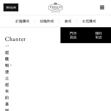
跳
Mai
預約諮詢
至
Me
主
訂婚鑽戒
結婚對戒
套戒
永恆鑽戒
要
內
門市
預約
容
資訊
來店
Chanter
一
起
歌
唱，
建
立
起
來
的
喜
悅