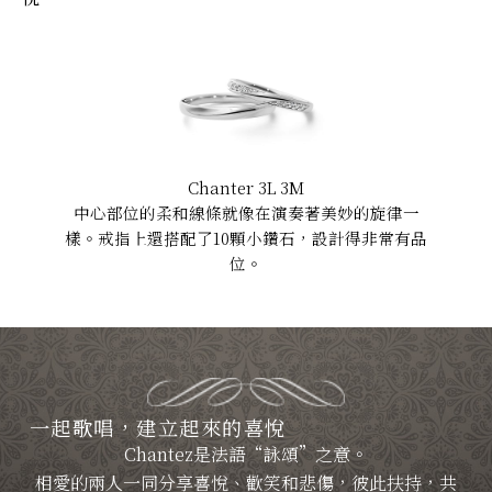
Chanter 3L 3M
中心部位的柔和線條就像在演奏著美妙的旋律一
樣。戒指上還搭配了10顆小鑽石，設計得非常有品
位。
一起歌唱，建立起來的喜悅
Chantez是法語“詠頌”之意。
相愛的兩人一同分享喜悅、歡笑和悲傷，彼此扶持，共