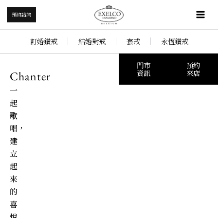
跳
Mai
預約諮詢
至
Me
主
訂婚鑽戒
結婚對戒
套戒
永恆鑽戒
要
內
門市
預約
容
資訊
來店
Chanter
一
起
歌
唱，
建
立
起
來
的
喜
悅