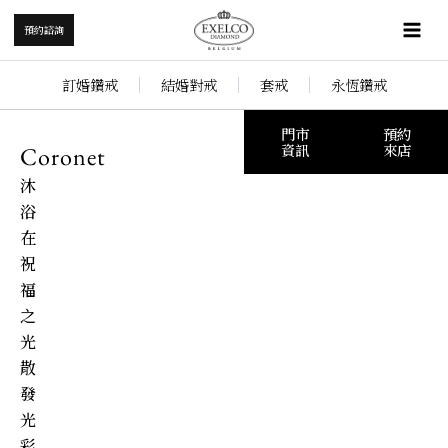
跳
Mai
預約諮詢
至
Me
主
訂婚鑽戒
結婚對戒
套戒
永恆鑽戒
要
內
門市
預約
容
資訊
來店
Coronet
沐
浴
在
祝
福
之
光
散
發
光
彩