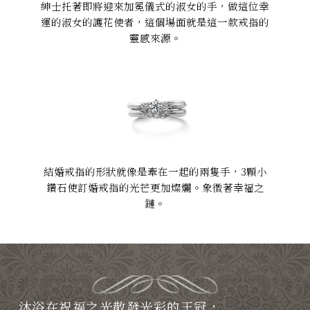
紳士托著即將迎來加冕儀式的淑女的手，做這位幸
運的淑女的護花使者，這個場面就是這一款戒指的
靈感來源。
結婚戒指的形狀就像是牽在一起的兩隻手，3顆小
鑽石使訂婚戒指的光芒更加燦爛。象徵著幸福之
鏈。
沐浴在祝福之光散發光彩的王冠，