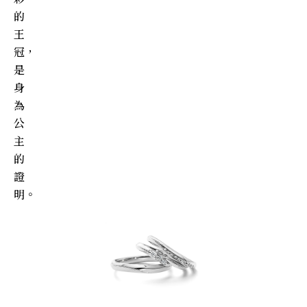
的
王
冠，
是
身
為
公
主
的
證
明。