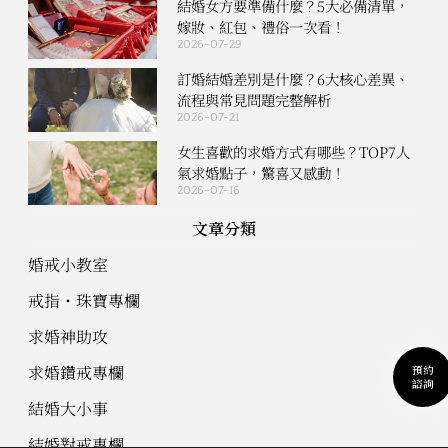
結婚女方要準備什麼？5大必備清單，
嫁妝、紅包、禮俗一次看！
2026-07-29
訂婚結婚差別是什麼？6大核心差異、
流程與常見問題完整解析
2026-07-21
女生喜歡的求婚方式有哪些？TOP7人
氣求婚點子，驚喜又感動！
2026-07-16
文章分類
婚戒小教室
戒指・珠寶專欄
求婚神助攻
求婚鑽戒專欄
預約
諮詢
結婚大小事
結婚對戒專欄