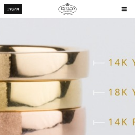
跳
Mai
預約諮詢
至
Me
主
要
內
容