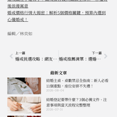
後浪漫寓意
婚戒價格行情大揭密：解析5個價格關鍵，預算內選到
心儀婚戒！
編輯／林奕如
上一頁
下
上一篇
下一篇
婚戒挑選攻略：網友最常發問5大婚戒問題，帶你全面詳細解析
婚戒推薦清單：選婚戒的實用3大技巧！10款人氣對戒快收藏
最新文章
結婚主桌、桌數禁忌全指南：新人必看
11個重點，座位安排不失禮！
2026-08-04
結婚登記要帶什麼？3個必備文件、注
意事項與當天流程完整整理
2026-07-31