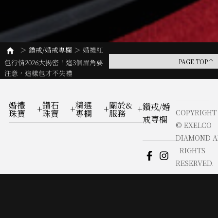
＞
鑽戒/婚戒專欄
＞
婚禮紅
包行情2026大揭密！這3個眉角要
PAGE TOP
注意，這樣包才不失禮
婚禮
鑽石
精選
關於&
鑽戒/婚
珠寶
珠寶
專欄
服務
COPYRIGHT
戒專欄
© EXELCO
DIAMOND A
RIGHTS
RESERVED.