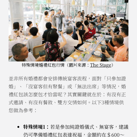
特殊情境婚禮紅包行情（圖片來源：
The Stage
）
並非所有婚禮都會安排傳統宴客流程，面對「只參加證
婚」、「沒宴客但有聚餐」或「無法出席」等情況，婚
禮紅包該怎麼包才恰當呢？其實關鍵就在於：有沒有正
式邀請、有沒有餐敘、雙方交情如何。以下3種情境供
您做為參考：
特殊情境1：
若是參加純證婚儀式、無宴客，建議
仍可準備婚禮紅包表達祝福，金額約在＄600～