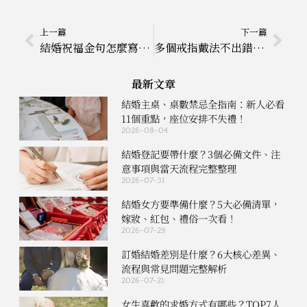
上一頁
下
上一篇
下一篇
結婚祝福金句怎麼寫？36句真摯祝福全收錄，讓新人感動到落淚！
多個戒指戴法不出錯！掌握6個疊戴搭配重點，穿搭質感全面升級
最新文章
結婚主桌、桌數禁忌全指南：新人必看
11個重點，座位安排不失禮！
2026-08-04
結婚登記要帶什麼？3個必備文件、注
意事項與當天流程完整整理
2026-07-31
結婚女方要準備什麼？5大必備清單，
嫁妝、紅包、禮俗一次看！
2026-07-29
訂婚結婚差別是什麼？6大核心差異、
流程與常見問題完整解析
2026-07-21
女生喜歡的求婚方式有哪些？TOP7人