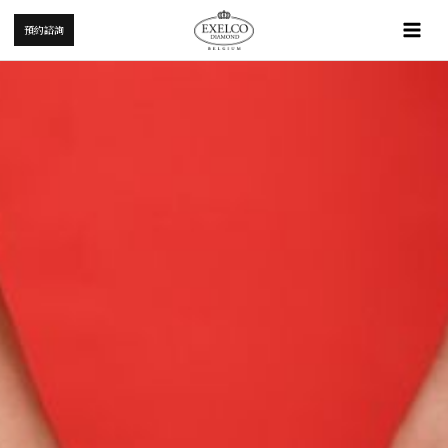
跳
Mai
預約諮詢
至
Me
主
要
內
容