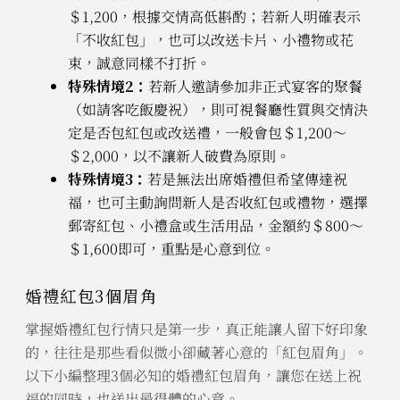
＄1,200，根據交情高低斟酌；若新人明確表示
「不收紅包」，也可以改送卡片、小禮物或花
束，誠意同樣不打折。
特殊情境2：
若新人邀請參加非正式宴客的聚餐
（如請客吃飯慶祝），則可視餐廳性質與交情決
定是否包紅包或改送禮，一般會包＄1,200～
＄2,000，以不讓新人破費為原則。
特殊情境3：
若是無法出席婚禮但希望傳達祝
福，也可主動詢問新人是否收紅包或禮物，選擇
郵寄紅包、小禮盒或生活用品，金額約＄800～
＄1,600即可，重點是心意到位。
婚禮紅包3個眉角
掌握婚禮紅包行情只是第一步，真正能讓人留下好印象
的，往往是那些看似微小卻藏著心意的「紅包眉角」。
以下小編整理3個必知的婚禮紅包眉角，讓您在送上祝
福的同時，也送出最得體的心意。