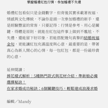
掌握婚禮紅包行情，參加婚禮不失禮
婚禮紅包看似只是金錢數字，但背後其實承載著祝福、
情感與文化傳統，不論你是頭一次參加婚禮的新手，還
是經驗豐富的常客，只要記得：行情是參考、用心是關
鍵、得體是原則，就能在紅包這件事上做到不尷尬、不
失禮，還能留下好印象，若能搭配幾句真摯的
結婚祝福
金句
，更能讓紅包充滿溫度與心意，最重要的是，帶著
真心為新人開心的心情，每一包紅包，都是一份最珍貴
的心意。
延伸閱讀：
捧花樣式解析：5種熱門款式與花材介紹，準新娘必備
選擇秘訣！
在家求婚成功秘訣：6個關鍵技巧，輕鬆達成浪漫求婚
編輯／Mandy