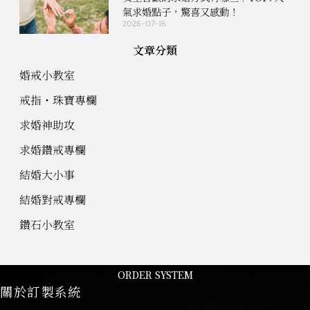
氣求婚點子，驚喜又感動！
2026-07-16
文章分類
婚戒小教室
戒指・珠寶專欄
求婚神助攻
求婚鑽戒專欄
結婚大小事
結婚對戒專欄
鑽石小教室
ORDER SYSTEM
關於訂製系統