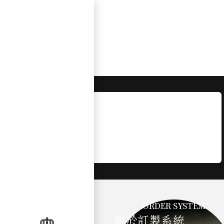
跳
至
鉑金
主
要
內
容
Lustre
dsmkdata@gmail.com
/
2024-12-05
ORDER SYSTEM
關於訂製系統