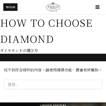
搜
跳
Mai
尋
預約諮詢
至
關
Me
主
鍵
HOW TO CHOOSE
要
字:
內
容
DIAMOND
ダイヤモンドの選び方
找不到符合條件的內容。請使用搜尋功能，應會有所幫助。
ORDER SYSTEM